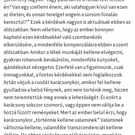
én? Van egy szellemi énem, aki valahogyan kívül van ezen
az életen, és onnan terelget engem a sorsom fonalán
keresztül?” Ezek a kérdések nagyon is aktuálisak ebben az
időszakban. Nem véletlen, hogy az ember könnyen
kapható ezen kérdésekkel való szembenézés
elkerülésére, a mindenféle kompenzálásra ebben a szent
időszakban. Amikor a lélek munkáját kellene elvégezni,
gyakran rohanunk bevásárolni, mindenféle kütyüket,
ajándékokat nézegetni. Ezerfelé van a figyelmünk, csak
önmagunkkal, a fontos kérdésekkel nem foglalkozunk.
Aztán várjuk a csodát karácsonykor, amikor fel kellene
gyulladnia a belső fénynek, ami nem történik meg, hiszen
nem teremtettük meg ennek a lehetőségét. És ezért a
karácsony sokszor szomorú, vagy éppen nem váltja be a
hozzá fűzött reményeket. Mert az ember belül érzi, hogy
karácsonykor „történnie kellene valaminek”. Valaminek
változnia kellene, valamiféle transzcendenciát kellene