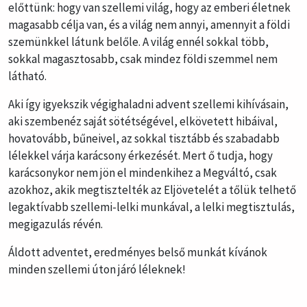
előttünk: hogy van szellemi világ, hogy az emberi életnek
magasabb célja van, és a világ nem annyi, amennyit a földi
szemünkkel látunk belőle. A világ ennél sokkal több,
sokkal magasztosabb, csak mindez földi szemmel nem
látható.
Aki így igyekszik végighaladni advent szellemi kihívásain,
aki szembenéz saját sötétségével, elkövetett hibáival,
hovatovább, bűneivel, az sokkal tisztább és szabadabb
lélekkel várja karácsony érkezését. Mert ő tudja, hogy
karácsonykor nem jön el mindenkihez a Megváltó, csak
azokhoz, akik megtisztelték az Eljövetelét a tőlük telhető
legaktívabb szellemi-lelki munkával, a lelki megtisztulás,
megigazulás révén.
Áldott adventet, eredményes belső munkát kívánok
minden szellemi úton járó léleknek!