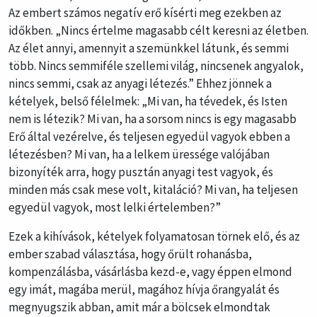
Az embert számos negatív erő kísérti meg ezekben az
időkben. „Nincs értelme magasabb célt keresni az életben.
Az élet annyi, amennyit a szemünkkel látunk, és semmi
több. Nincs semmiféle szellemi világ, nincsenek angyalok,
nincs semmi, csak az anyagi létezés.” Ehhez jönnek a
kételyek, belső félelmek: „Mi van, ha tévedek, és Isten
nem is létezik? Mi van, ha a sorsom nincs is egy magasabb
Erő által vezérelve, és teljesen egyedül vagyok ebben a
létezésben? Mi van, ha a lelkem üressége valójában
bizonyíték arra, hogy pusztán anyagi test vagyok, és
minden más csak mese volt, kitaláció? Mi van, ha teljesen
egyedül vagyok, most lelki értelemben?”
Ezek a kihívások, kételyek folyamatosan törnek elő, és az
ember szabad választása, hogy őrült rohanásba,
kompenzálásba, vásárlásba kezd-e, vagy éppen elmond
egy imát, magába merül, magához hívja őrangyalát és
megnyugszik abban, amit már a bölcsek elmondtak