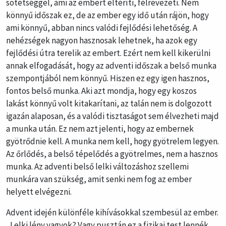
sötétséggel, ami az embert eltéríti, félrevezeti. Nem
könnyű időszak ez, de az ember egy idő után rájön, hogy
ami könnyű, abban nincs valódi fejlődési lehetőség. A
nehézségek nagyon hasznosak lehetnek, ha azok egy
fejlődési útra terelik az embert. Ezért nem kell kikerülni
annak elfogadását, hogy az adventi időszak a belső munka
szempontjából nem könnyű. Hiszen ez egy igen hasznos,
fontos belső munka. Aki azt mondja, hogy egy koszos
lakást könnyű volt kitakarítani, az talán nem is dolgozott
igazán alaposan, és a valódi tisztaságot sem élvezheti majd
a munka után. Ez nem azt jelenti, hogy az embernek
gyötrődnie kell. A munka nem kell, hogy gyötrelem legyen.
Az őrlődés, a belső tépelődés a gyötrelmes, nem a hasznos
munka. Az adventi belső lelki változáshoz szellemi
munkára van szükség, amit senki nem fog az ember
helyett elvégezni.
Advent idején különféle kihívásokkal szembesül az ember.
„Lelki lény vagyok? Vagy pusztán ez a fizikai test lennék