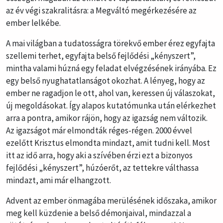
az év végi szakralitásra: a Megváltó megérkezésére az
ember lelkébe.
A mai világban a tudatosságra törekvő ember érez egyfajta
szellemi terhet, egyfajta belső fejlődési „kényszert”,
mintha valami húzná egy feladat elvégzésének irányába. Ez
egy belső nyughatatlanságot okozhat. A lényeg, hogy az
ember ne ragadjon le ott, ahol van, keressen új válaszokat,
új megoldásokat. Így alapos kutatómunka után elérkezhet
arra a pontra, amikor rájön, hogy az igazság nem változik.
Az igazságot már elmondták réges-régen. 2000 évvel
ezelőtt Krisztus elmondta mindazt, amit tudni kell. Most
itt az idő arra, hogy aki a szívében érzi ezt a bizonyos
fejlődési „kényszert”, húzóerőt, az tettekre válthassa
mindazt, ami már elhangzott.
Advent az ember önmagába merülésének időszaka, amikor
meg kell küzdenie a belső démonjaival, mindazzal a