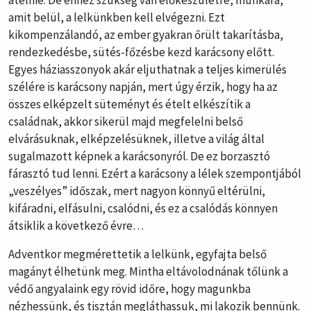
átélnie. De ehhez szükség van előkészületre, munkára,
amit belül, a lelkünkben kell elvégezni. Ezt
kikompenzálandó, az ember gyakran őrült takarításba,
rendezkedésbe, sütés-főzésbe kezd karácsony előtt.
Egyes háziasszonyok akár eljuthatnak a teljes kimerülés
szélére is karácsony napján, mert úgy érzik, hogy ha az
összes elképzelt süteményt és ételt elkészítik a
családnak, akkor sikerül majd megfelelni belső
elvárásuknak, elképzelésüknek, illetve a világ által
sugalmazott képnek a karácsonyról. De ez borzasztó
fárasztó tud lenni. Ezért a karácsony a lélek szempontjából
„veszélyes” időszak, mert nagyon könnyű eltérülni,
kifáradni, elfásulni, csalódni, és ez a csalódás könnyen
átsiklik a következő évre…
Adventkor megmérettetik a lelkünk, egyfajta belső
magányt élhetünk meg. Mintha eltávolodnának tőlünk a
védő angyalaink egy rövid időre, hogy magunkba
nézhessünk, és tisztán megláthassuk, mi lakozik bennünk.