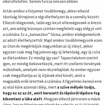
elkerülhetetlen.
Semmi furcsa nincsen ebben.
Aztán amikor a folyamat továbbmegy, akkor elkezd
távolság létrejönni a régi élethelyzet és a személy között.
Elkezdi idegennek, talán egy kicsit ellenségesnek is érezni
azt, ami eddig bizonyos szinten megfelelő vagy elég jó volt
a számára. Ez a „kamaszkor” fázisa, amikor elidegenedünk
az adott élethelyzettől. Majd amikor továbbmegyünk ezen
az úton és megérleljük magunkban az új irányt, akkor
egyszer csak meg fog jelenni egy új lehetőség, egy új csíra
az életünkben. Ez mindig így van? Tapasztalatom szerint
igen, ez mindig bekövetkezik, mert itt szellemi törvények
működnek, amelyek nem részrehajlóak. Az ember egyszer
csak megpillantja az új útjának első kövét, amit a
magasabb erők letettek a számára. A figyelmes kereső erre
az első kőre azonnal rálép, mert
a szíve mélyén tudja,
hogy ez az az út, amit keresett és lépésről lépésre fog
kibomlani a lába alatt
. Ahogyan elkezd járni ezen a másik
úton, lassan létrejön egy távolság a régi és az új út között,