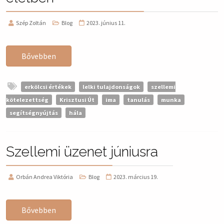
Szép Zoltán
Blog
2023. június 11.
Bővebben
erkölcsi értékek
lelki tulajdonságok
szellemi
kötelezettség
Krisztusi Út
ima
tanulás
munka
segítségnyújtás
hála
Szellemi üzenet júniusra
Orbán Andrea Viktória
Blog
2023. március 19.
Bővebben