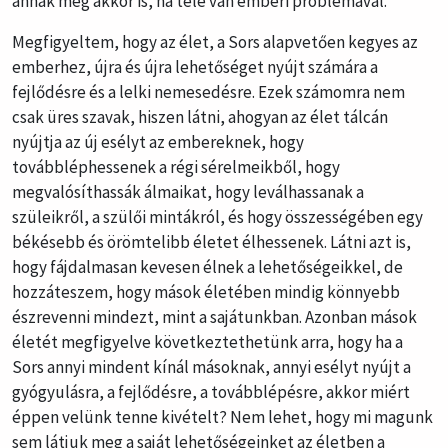
annak még akkor is, ha tele van emberi problémával.
Megfigyeltem, hogy az élet, a Sors alapvetően kegyes az
emberhez, újra és újra lehetőséget nyújt számára a
fejlődésre és a lelki nemesedésre. Ezek számomra nem
csak üres szavak, hiszen látni, ahogyan az élet tálcán
nyújtja az új esélyt az embereknek, hogy
továbbléphessenek a régi sérelmeikből, hogy
megvalósíthassák álmaikat, hogy leválhassanak a
szüleikről, a szülői mintákról, és hogy összességében egy
békésebb és örömtelibb életet élhessenek. Látni azt is,
hogy fájdalmasan kevesen élnek a lehetőségeikkel, de
hozzáteszem, hogy mások életében mindig könnyebb
észrevenni mindezt, mint a sajátunkban. Azonban mások
életét megfigyelve következtethetünk arra, hogy ha a
Sors annyi mindent kínál másoknak, annyi esélyt nyújt a
gyógyulásra, a fejlődésre, a továbblépésre, akkor miért
éppen velünk tenne kivételt? Nem lehet, hogy mi magunk
sem látjuk meg a saját lehetőségeinket az életben a