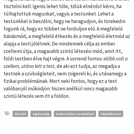
tisztelni kell. Igenis lehet tőle, tőlük elnézést kérni, ha
túlhajtottuk magunkat, vagyis a testünket. Lehet a
testünkkel is beszélni, hogy ne haragudjon, és törekedni
fogunk rá, hogy ez többet ne forduljon elő. A megfelelő
bánásmód, a megfelelő étkezés és a megfelelő életmód az
alapja a testi jólétnek. De mindennek célja az ember
szellemi útja, a magasabb szintű létezési mód, amit itt,
földi testben élve hajt végre. A sorrend fontos:
előbb volt a
szellem, utána lett a test,
de aki ezt tudja, az megadja a
testnek a szükségleteit, nem zsigereli ki, és utánamegy a
fizikai problémáinak. Mert neki fontos, hogy ez a test
valóban jól működjön: hiszen anélkül nincs magasabb
szintű létezés sem itt a földön.
életút
egészség
holisztikus szemlélet
táplálkozás