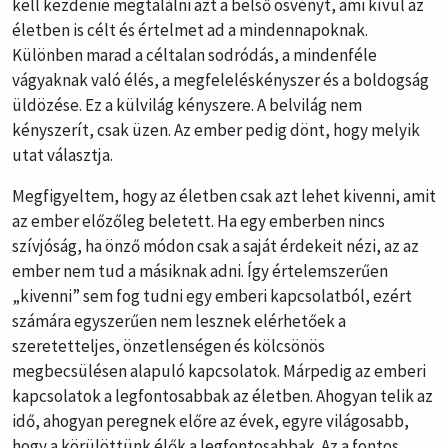
kell kezdenie megtalálni azt a belső ösvényt, ami kívül az
életben is célt és értelmet ad a mindennapoknak.
Különben marad a céltalan sodródás, a mindenféle
vágyaknak való élés, a megfeleléskényszer és a boldogság
üldözése. Ez a külvilág kényszere. A belvilág nem
kényszerít, csak üzen. Az ember pedig dönt, hogy melyik
utat választja.
Megfigyeltem, hogy az életben csak azt lehet kivenni, amit
az ember előzőleg beletett. Ha egy emberben nincs
szívjóság, ha önző módon csak a saját érdekeit nézi, az az
ember nem tud a másiknak adni. Így értelemszerűen
„kivenni” sem fog tudni egy emberi kapcsolatból, ezért
számára egyszerűen nem lesznek elérhetőek a
szeretetteljes, önzetlenségen és kölcsönös
megbecsülésen alapuló kapcsolatok. Márpedig az emberi
kapcsolatok a legfontosabbak az életben. Ahogyan telik az
idő, ahogyan peregnek előre az évek, egyre világosabb,
hogy a körülöttünk élők a legfontosabbak. Az a fontos,