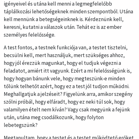
igényeivel és utána kell menni a legmegfelelőbb
táplálkozási lehetőségeknek minden szempontból. Utána
kell mennünk a betegségeinknek is. Kérdeznünk kell,
keresni, kutatni a válaszok után. Tehát ez is az ember
személyes felelőssége.
A test fontos, a testnek funkciója van, a testet tisztelni,
becsülni kell, mert használjuk, mert szükséges ahhoz,
hogy jól érezzük magunkat, hogy el tudjuk végezni a
feladatot, amiért itt vagyunk. Ezért a mi felelősségünk is,
hogy hogyan bánunk vele, hogy megteszünk-e minden
tőlünk telhetőt azért, hogy ez a test jól tudjon működni.
Meghallgatjuk a jelzéseit? Figyelünk arra, amikor szegény
szólni próbál, hogy elfáradt, hogy ez neki túl sok, hogy
valamilyen ételt nem kíván? Vagy csak megyünk a fejünk
után, utána meg csodálkozunk, hogy folyton
lebetegszünk?
Megtanultam, hogy a testet és a testet működtető erőket