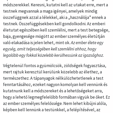
módszerekkel. Keresni, kutatni kell az utakat erre, mert a
testnek megvannak a maga igényei, amelyek mindig
összefüggnek azzal a lélekkel, aki a „használója” ennek a
testnek. Összefüggésekben kell gondolkodni. Az emberi
életutat egészében kell szemlélni, mert a test betegsége,
baja, gyengesége mögött az ember személyes életútján
való elakadása is jelen lehet, mint ok.
Az ember élete egy
egység, amit teljességében kell szemlélni ahhoz, hogy
legalább egy fokkal közelebb kerülhessünk az igazsághoz.
Végtelenül fontos a gyümölcsök, zöldségek fogyasztása,
mert rajtuk keresztül kerülünk közelebb az élethez, a
természethez. A tápanyagok nélkülözhetetlenek a test
fenntartásához, ezeket nagyon komolyan kell vennünk és
kutatnunk kell a módszereket és a lehetőségeket arra,
hogy a lehető legmegfelelőbb formában vigyük be őket. Ez
az ember személyes felelőssége. Nem lehet kibújni alóla,
képben kell lennünk a testünkkel, a felépítésével, az