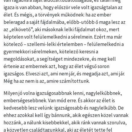
van ragadva a saját áldozattudatosságába, és talán még
igaza is van abban, hogy először vele volt igazságtalan az
élet. És mégis, a törvények működnek: ha az ember
beleragad a saját fájdalmába, előbb-utóbb ő maga lesz az
az „elkövető”, aki másoknak lelki fájdalmat okoz, mert
képtelen volt felülemelkedni a sérelmein. Ezért ma már
kötelező – szellemi-lelki értelemben – felülemelkedni a
gyermekkori sérelmeken, kötelező keresni a
megoldásokat, a segítséget mindezekre, és meg kell
értenie az embernek azt, hogy az élet végső soron
igazságos. Elveszi azt, ami nem jár, és megadja azt, ami jár.
Még ha az nem is az, amire számítottunk.
Milyen jó volna igazságosabbnak lenni, nagylelkűbbnek,
emberségesebbnek. Van mód erre. És akkor az élet is
kedvesebb lesz velünk: igazságosabb és nagylelkűbb. De
ehhez azokkal kell így bánnunk, akik egészen közel vannak
hozzánk, a nálunk kisebbekkel, akik ránk vannak szorulva,
a közvetlen családtagunkkal, aki az életét tette fel