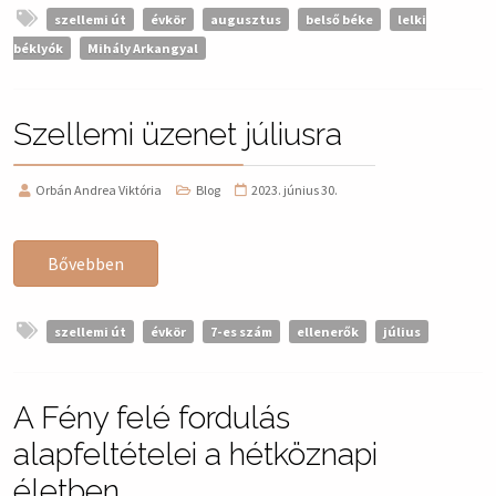
szellemi út
évkör
augusztus
belső béke
lelki
béklyók
Mihály Arkangyal
Szellemi üzenet júliusra
Orbán Andrea Viktória
Blog
2023. június 30.
Bővebben
szellemi út
évkör
7-es szám
ellenerők
július
A Fény felé fordulás
alapfeltételei a hétköznapi
életben