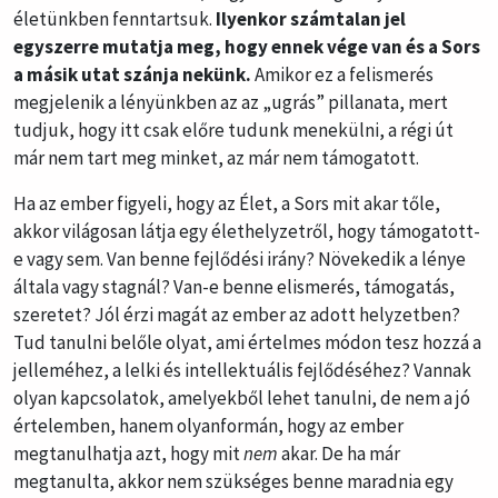
életünkben fenntartsuk.
Ilyenkor számtalan jel
egyszerre mutatja meg, hogy ennek vége van és a Sors
a másik utat szánja nekünk.
Amikor ez a felismerés
megjelenik a lényünkben az az „ugrás” pillanata, mert
tudjuk, hogy itt csak előre tudunk menekülni, a régi út
már nem tart meg minket, az már nem támogatott.
Ha az ember figyeli, hogy az Élet, a Sors mit akar tőle,
akkor világosan látja egy élethelyzetről, hogy támogatott-
e vagy sem. Van benne fejlődési irány? Növekedik a lénye
általa vagy stagnál? Van-e benne elismerés, támogatás,
szeretet? Jól érzi magát az ember az adott helyzetben?
Tud tanulni belőle olyat, ami értelmes módon tesz hozzá a
jelleméhez, a lelki és intellektuális fejlődéséhez? Vannak
olyan kapcsolatok, amelyekből lehet tanulni, de nem a jó
értelemben, hanem olyanformán, hogy az ember
megtanulhatja azt, hogy mit
nem
akar. De ha már
megtanulta, akkor nem szükséges benne maradnia egy