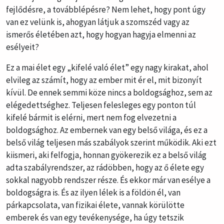
fejlődésre, a továbblépésre? Nem lehet, hogy pont úgy
van ez velünk is, ahogyan látjuk a szomszéd vagy az
ismerős életében azt, hogy hogyan hagyja elmenni az
esélyeit?
Ez a mai élet egy „kifelé való élet” egy nagy kirakat, ahol
elvileg az számít, hogy az ember mit ér el, mit bizonyít
kívül. De ennek semmi köze nincs a boldogsághoz, sem az
elégedettséghez. Teljesen felesleges egy ponton túl
kifelé bármit is elérni, mert nem fog elvezetni a
boldogsághoz. Az embernek van egy belső világa, és ez a
belső világ teljesen más szabályok szerint működik. Aki ezt
kiismeri, aki felfogja, honnan gyökerezik ez a belső világ
adta szabályrendszer, az rádöbben, hogy az ő élete egy
sokkal nagyobb rendszer része. És ekkor már van esélye a
boldogságra is. És az ilyen lélek is a földön él, van
párkapcsolata, van fizikai élete, vannak körülötte
emberek és van egy tevékenysége, ha úgy tetszik