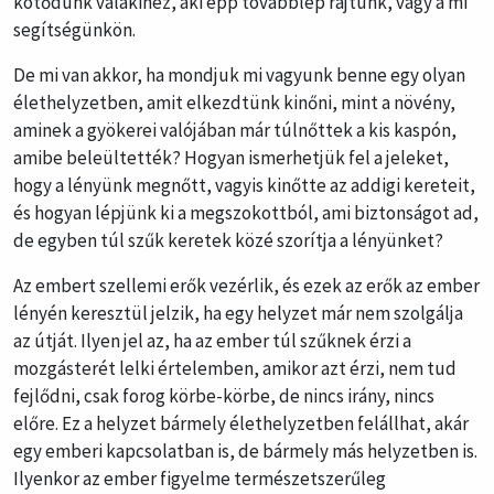
kötődünk valakihez, aki épp továbblép rajtunk, vagy a mi
segítségünkön.
De mi van akkor, ha mondjuk mi vagyunk benne egy olyan
élethelyzetben, amit elkezdtünk kinőni, mint a növény,
aminek a gyökerei valójában már túlnőttek a kis kaspón,
amibe beleültették? Hogyan ismerhetjük fel a jeleket,
hogy a lényünk megnőtt, vagyis kinőtte az addigi kereteit,
és hogyan lépjünk ki a megszokottból, ami biztonságot ad,
de egyben túl szűk keretek közé szorítja a lényünket?
Az embert szellemi erők vezérlik, és ezek az erők az ember
lényén keresztül jelzik, ha egy helyzet már nem szolgálja
az útját. Ilyen jel az, ha az ember túl szűknek érzi a
mozgásterét lelki értelemben, amikor azt érzi, nem tud
fejlődni, csak forog körbe-körbe, de nincs irány, nincs
előre. Ez a helyzet bármely élethelyzetben felállhat, akár
egy emberi kapcsolatban is, de bármely más helyzetben is.
Ilyenkor az ember figyelme természetszerűleg