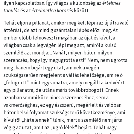
ilyen kapcsolatban. Így világos a különbség az
értelmes
tanulás
és az
értelmetlen körözés
között.
Tehát eljön a pillanat, amikor meg kell lépni az új útra való
áttérést, de azt mindig számtalan lépés előzi meg. Az
ember előbb felnöveszti magában az újat és kívül, a
világban csak a legvégén lépi meg azt, amiről a külső
szemlélő azt mondja: „Nahát, milyen bátor, milyen
szerencsés, hogy így megugrotta ezt!” Nem, nem ugrotta
meg, hanem bejárt egy utat, aminek a végén
szükségszerűen megjelent a váltás lehetősége, amire ő
„felugrott”, mint egy vonatra, amely megállt a kedvéért
egy pillanatra, de utána máris továbbrobogott. Ennek
azonban semmi köze nincs a szerencséhez, sem a
vakmerőséghez, ez egy észszerű, megérlelt és valóban
bátor belső folyamat szükségszerű következménye, ami
kívülről „hirtelennek” tűnik, mert a szemlélő nem járta
végig az utat, amit az „ugró lélek” bejárt. Tehát nagy