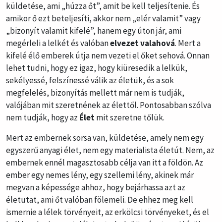
küldetése, ami „húzza őt”, amit be kell teljesítenie. És
amikor ő ezt beteljesíti, akkor nem „elér valamit” vagy
„bizonyít valamit kifelé”, hanem egy úton jár, ami
megérleli a lelkét és valóban
elvezet valahová
. Mert a
kifelé élő emberek útja nem vezeti el őket sehová. Onnan
lehet tudni, hogy ez igaz, hogy kiüresedik a lelkük,
sekélyessé, felszínessé válik az életük, és a sok
megfelelés, bizonyítás mellett már nem is tudják,
valójában mit szeretnének az élettől. Pontosabban szólva
nem tudják, hogy az
Élet
mit szeretne tőlük.
Mert az embernek sorsa van, küldetése, amely nem egy
egyszerű anyagi élet, nem egy materialista életút. Nem, az
embernek ennél magasztosabb célja van itt a földön. Az
ember egy nemes lény, egy szellemi lény, akinek már
megvan a képessége ahhoz, hogy bejárhassa azt az
életutat, ami őt valóban fölemeli. De ehhez meg kell
ismernie a lélek törvényeit, az erkölcsi törvényeket, és el