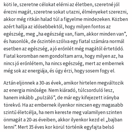
köti le, szeretne célokat elérni az életben, szeretné jól
érezni magát, szeretne sokat utazni, élményeket szerezni,
akkor még ritkán halad túl a figyelme mindezeken. Közben
azért hallja az idősebbektől, hogy milyen fontos az
egészség, meg „ha egészség van, fiam, akkor minden van”,
és hasonlók, de őszintén szólva egy fiatal számára normál
esetben az egészség, a jó erőnlét még magától értetődő.
Fiatal koromban nem gondoltam arra, hogy milyen az, ha
nincs jó erőnlétem, ha nincs egészség, mert az embernek
még sok az energiája, és úgy érzi, hogy sosem fogy el.
Aztán eljönnek a 30-as évek, amikor hirtelen megváltozik
az energia minősége. Nem kiáradó, túlcsorduló lesz,
hanem inkább „pulzáló”, de már egy kifejezett irányba
törekvő. Ha az embernek ilyenkor nincsen egy magasabb
szintű életcélja, ha nem kereste meg valamilyen szinten
önmagát a 20-as éveiben, akkor ilyenkor kezd el „bajban
lenni”. Mert 35 éves kor körül történik egyfajta belső