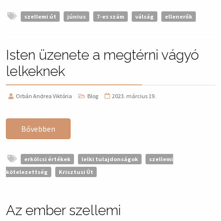
szellemi út
június
7-es szám
válság
ellenerők
Isten üzenete a megtérni vágyó
lelkeknek
Orbán Andrea Viktória
Blog
2023. március 19.
Bővebben
erkölcsi értékek
lelki tulajdonságok
szellemi
kötelezettség
Krisztusi Út
Az ember szellemi