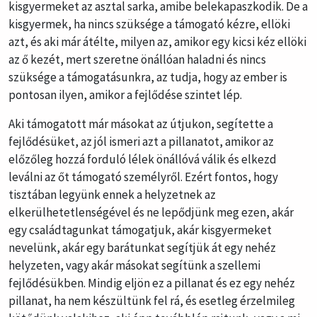
kisgyermeket az asztal sarka, amibe belekapaszkodik. De a
kisgyermek, ha nincs szüksége a támogató kézre, ellöki
azt, és aki már átélte, milyen az, amikor egy kicsi kéz ellöki
az ő kezét, mert szeretne önállóan haladni és nincs
szüksége a támogatásunkra, az tudja, hogy az ember is
pontosan ilyen, amikor a fejlődése szintet lép.
Aki támogatott már másokat az útjukon, segítette a
fejlődésüket, az jól ismeri azt a pillanatot, amikor az
előzőleg hozzá forduló lélek önállóvá válik és elkezd
leválni az őt támogató személyről. Ezért fontos, hogy
tisztában legyünk ennek a helyzetnek az
elkerülhetetlenségével és ne lepődjünk meg ezen, akár
egy családtagunkat támogatjuk, akár kisgyermeket
nevelünk, akár egy barátunkat segítjük át egy nehéz
helyzeten, vagy akár másokat segítünk a szellemi
fejlődésükben. Mindig eljön ez a pillanat és ez egy nehéz
pillanat, ha nem készültünk fel rá, és esetleg érzelmileg