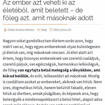
Az ember azt veheti ki az
életéből, amit beletett – de
főleg azt, amit másoknak adott
Orbán Andrea Viktória
Blog
2026. június 20.
Nagyon sokat gondolkoztam életem során azon, hogy
miért van az, hogy egyes embereknek olyan különlegesen
jó életük van, míg másoknak nincsen. Jó élet alatt azt
értem, hogy bizonyos embereknek van szerető családjuk,
szerető párjuk, van egészségük, harmonikus lelkiviláguk,
de főleg
van egyfajta belső melegség a lényükben, ami
kiárad belőlük
, és erőt, lelkesedést ad másoknak. Mindig
is csodáltam azokat az embereket, akiknek van hitük. Nem
üres, dogmatikus hitük, hanem belülről fakadó, eleven
hitük az életben, annak jóságában, és képesek arra, hogy
belevigyék a mindennapokba ezt a belső hitet, alapot adva