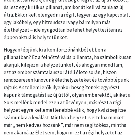
és lesz egy kritikus pillanat, amikor át kell váltania az új
útra. Ekkor kell elengedni a régit, legyen az egy kapcsolat,
egy lakóhely, egy hitrendszer vagy bármilyen más
élethelyzet – ide nyugodtan be lehet helyettesíteni az
éppen aktuális helyzetünket.
Hogyan lépjünk ki a komfortzónánkból ebben a
pillanatban? Ez a felnőtté válás pillanata, ha szimbolikusan
akarjuk kifejezni a helyzetünket, és ahogyan mondtam,
ezt az ember számtalanszor átéli élete során, hiszen
rendszeresen kinövünk élethelyzeteket és továbblépünk
rajtuk. A szellemi erők ilyenkor besegítenek: egyrészt
kapunk támogatást az új úttól, olyan emberektől, akiket a
Sors mellénk rendel ezen az ösvényen, másrészt a régi
helyzet egyre kellemetlenebbé válik, hogy kvázi segítse
számunkra a leválást. Mintha a helyzet is eltolna minket:
már „nem kedves hozzánk”, már nem segítőkész, mintha
nem akarná az Élet sem, hogy mi ezt a régi helyzetet az