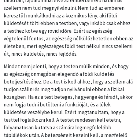
fáradtan, fájdalommal élve az emberben élő hatalmas
szellem nem tud megnyilvánulni. Nem tud az emberen
keresztül munkálkodni az a kozmikus lény, aki földi
küldetését tölti ebben a testben, vagy inkább csak ehhez
a testhez kötve egy rövid időre. Ezért az egészség
végtelenül fontos, az egészség nélkülözhetetlen ebben az
életeben, mert egészséges földi test nélkül nincs szellemi
út, nincs küldetés, nincs fejlődés.
Mindez nem jelenti, hogy a testen múlik minden, és hogy
az egészség önmagában elegendő a földi küldetés
beteljesítéséhez. De a test is kell ahhoz, hogy a szellem alá
tudjon szállni és meg tudjon nyilvánulni ebben a fizikai
közegben. Ha ez a test beteges, ha gyenge és fáradt, akkor
nem fogja tudni betölteni a funkcióját, és a lélek
küldetése veszélybe kerül. Ezért megtanultam, hogy a
testtel foglalkozni kell. A testet rendesen kell etetni,
folyamatosan kutatva a számára legmegfelelőbb
táplálékok után. A betegségeit kezelni kell, a megfelelő