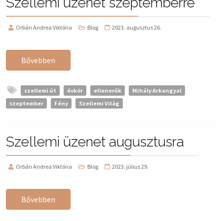
Szellemi üzenet szeptemberre
Orbán Andrea Viktória
Blog
2023. augusztus 26.
Bővebben
szellemi út
évkör
ellenerők
Mihály Arkangyal
szeptember
Fény
Szellemi Világ
Szellemi üzenet augusztusra
Orbán Andrea Viktória
Blog
2023. július 29.
Bővebben