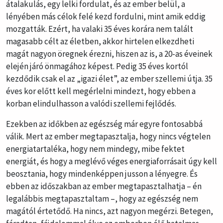
átalakulás, egy lelki fordulat, és az ember belül, a
lényében más célok felé kezd fordulni, mint amik eddig
mozgatták. Ezért, ha valaki 35 éves korára nem talált
magasabb célt az életben, akkor hirtelen elkezdheti
magát nagyon öregnek érezni, hiszen az is, a 20-as éveinek
elején járó önmagához képest. Pedig 35 éves kortól
kezdődik csak el az „igazi élet”, az ember szellemi útja. 35
éves kor előtt kell megérlelni mindezt, hogy ebben a
korban elindulhasson a valódi szellemi fejlődés.
Ezekben az időkben az egészség már egyre fontosabbá
válik. Mert az ember megtapasztalja, hogy nincs végtelen
energiatartaléka, hogy nem mindegy, mibe fektet
energiát, és hogy a meglévő véges energiaforrásait úgy kell
beosztania, hogy mindenképpen jusson a lényegre. És
ebben az időszakban az ember megtapasztalhatja – én
legalábbis megtapasztaltam –, hogy az egészség nem
magától értetődő. Ha nincs, azt nagyon megérzi. Betegen,