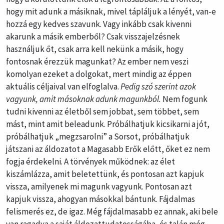
hogy mit adunk a másiknak, mivel tápláljuk a lényét, van-e
hozzá egy kedves szavunk. Vagy inkább csak kivenni
akarunk a másik emberből? Csak visszajelzésnek
használjuk őt, csak arra kell nekünk a másik, hogy
fontosnak érezzük magunkat? Az ember nem veszi
komolyan ezeket a dolgokat, mert mindig az éppen
aktuális céljaival van elfoglalva.
Pedig szó szerint azok
vagyunk, amit másoknak adunk magunkból.
Nem fogunk
tudni kivenni az életből sem jobbat, sem többet, sem
mást, mint amit beleadunk. Próbálhatjuk kicsikarni a jót,
próbálhatjuk „megzsarolni” a Sorsot, próbálhatjuk
játszani az áldozatot a Magasabb Erők előtt, őket ez nem
fogja érdekelni. A törvények működnek: az élet
kiszámlázza, amit beletettünk, és pontosan azt kapjuk
vissza, amilyenek mi magunk vagyunk. Pontosan azt
kapjuk vissza, ahogyan másokkal bántunk. Fájdalmas
felismerés ez, de igaz. Még fájdalmasabb ez annak, aki bele