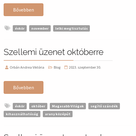
Bővebben
évkör
november
lelki megtisztulás
Szellemi üzenet októberre
Orbán Andrea Viktória
Blog
2023. szeptember 30.
Bővebben
évkör
október
Magasabb Világok
segítő szándék
kihasználhatóság
arany középút