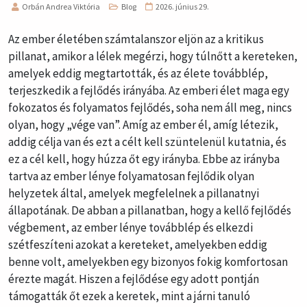
Orbán Andrea Viktória
Blog
2026. június 29.
Az ember életében számtalanszor eljön az a kritikus
pillanat, amikor a lélek megérzi, hogy túlnőtt a kereteken,
amelyek eddig megtartották, és az élete továbblép,
terjeszkedik a fejlődés irányába. Az emberi élet maga egy
fokozatos és folyamatos fejlődés, soha nem áll meg, nincs
olyan, hogy „vége van”. Amíg az ember él, amíg létezik,
addig célja van és ezt a célt kell szüntelenül kutatnia, és
ez a cél kell, hogy húzza őt egy irányba. Ebbe az irányba
tartva az ember lénye folyamatosan fejlődik olyan
helyzetek által, amelyek megfelelnek a pillanatnyi
állapotának. De abban a pillanatban, hogy a kellő fejlődés
végbement, az ember lénye továbblép és elkezdi
szétfeszíteni azokat a kereteket, amelyekben eddig
benne volt, amelyekben egy bizonyos fokig komfortosan
érezte magát. Hiszen a fejlődése egy adott pontján
támogatták őt ezek a keretek, mint a járni tanuló