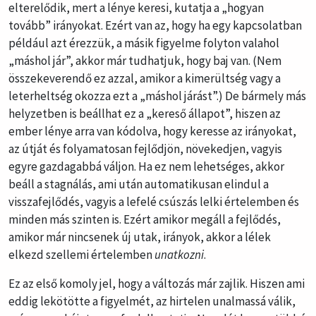
elterelődik, mert a lénye keresi, kutatja a „hogyan
tovább” irányokat. Ezért van az, hogy ha egy kapcsolatban
például azt érezzük, a másik figyelme folyton valahol
„máshol jár”, akkor már tudhatjuk, hogy baj van. (Nem
összekeverendő ez azzal, amikor a kimerültség vagy a
leterheltség okozza ezt a „máshol járást”.) De bármely más
helyzetben is beállhat ez a „kereső állapot”, hiszen az
ember lénye arra van kódolva, hogy keresse az irányokat,
az útját és folyamatosan fejlődjön, növekedjen, vagyis
egyre gazdagabbá váljon. Ha ez nem lehetséges, akkor
beáll a stagnálás, ami után automatikusan elindul a
visszafejlődés, vagyis a lefelé csúszás lelki értelemben és
minden más szinten is. Ezért amikor megáll a fejlődés,
amikor már nincsenek új utak, irányok, akkor a lélek
elkezd szellemi értelemben
unatkozni
.
Ez az első komoly jel, hogy a változás már zajlik. Hiszen ami
eddig lekötötte a figyelmét, az hirtelen unalmassá válik,