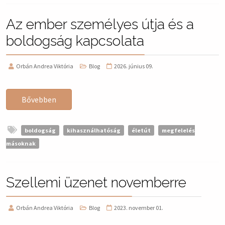
Az ember személyes útja és a
boldogság kapcsolata
Orbán Andrea Viktória
Blog
2026. június 09.
Bővebben
boldogság
kihasználhatóság
életút
megfelelés
másoknak
Szellemi üzenet novemberre
Orbán Andrea Viktória
Blog
2023. november 01.