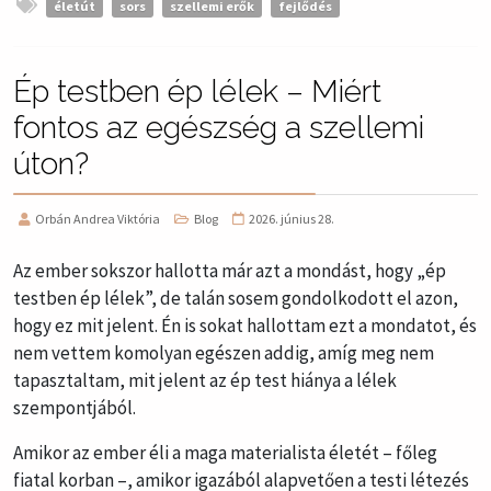
életút
sors
szellemi erők
fejlődés
Ép testben ép lélek – Miért
fontos az egészség a szellemi
úton?
Orbán Andrea Viktória
Blog
2026. június 28.
Az ember sokszor hallotta már azt a mondást, hogy „ép
testben ép lélek”, de talán sosem gondolkodott el azon,
hogy ez mit jelent. Én is sokat hallottam ezt a mondatot, és
nem vettem komolyan egészen addig, amíg meg nem
tapasztaltam, mit jelent az ép test hiánya a lélek
szempontjából.
Amikor az ember éli a maga materialista életét – főleg
fiatal korban –, amikor igazából alapvetően a testi létezés