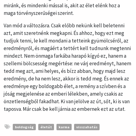
miránk, és mindenki mással is, akit az élet elénk hoz a
maga törvényszerűségei szerint.
Van mód a változásra. Csak előbb nekünk kell beletenni
azt, amit szeretnénk megkapni. És ahhoz, hogy ezt meg
tudjuk tenni, le kell mondani a tetteink gyümölcséről, az
eredményről, és magáért a tettért kell tudnunk megtenni
mindezt. Nem önmaga farkába harapó kígyó ez, hanem a
szellemi bölcsesség megértése: ne várj eredményt, hanem
tedd meg azt, ami helyes, és bízz abban, hogy majd lesz
eredmény, de ha nem lesz, akkor is tedd meg. És ennek az
eredménye egy boldogabb élet, a remény a szívben és a
jóság megjelenése az emberi lélekben, amely csakis az
önzetlenségből fakadhat. Ki van jelölve az út, sőt, ki is van
taposva. Már csak be kell járnia az embernek ezt az utat.
boldogság
életút
karma
visszahatás