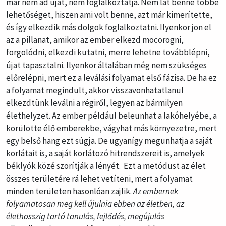
már nem ad újat, nem foglalkoztatja. Nem lát benne többé
lehetőséget, hiszen ami volt benne, azt már kimerítette,
és így elkezdik más dolgok foglalkoztatni. Ilyenkor jön el
az a pillanat, amikor az ember elkezd mocorogni,
forgolódni, elkezdi kutatni, merre lehetne továbblépni,
újat tapasztalni. Ilyenkor általában még nem szükséges
előrelépni, mert ez a leválási folyamat első fázisa. De ha ez
a folyamat megindult, akkor visszavonhatatlanul
elkezdtünk leválni a régiről, legyen az bármilyen
élethelyzet. Az ember például beleunhat a lakóhelyébe, a
körülötte élő emberekbe, vágyhat más környezetre, mert
egy belső hang ezt súgja. De ugyanígy megunhatja a saját
korlátait is, a saját korlátozó hitrendszereit is, amelyek
béklyók közé szorítják a lényét. Ezt a metódust az élet
összes területére rá lehet vetíteni, mert a folyamat
minden területen hasonlóan zajlik.
Az embernek
folyamatosan meg kell újulnia ebben az életben, az
élethosszig tartó tanulás, fejlődés, megújulás