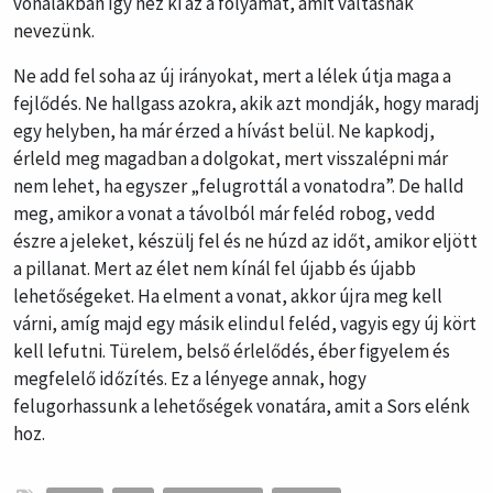
vonalakban így néz ki az a folyamat, amit váltásnak
nevezünk.
Ne add fel soha az új irányokat, mert a lélek útja maga a
fejlődés. Ne hallgass azokra, akik azt mondják, hogy maradj
egy helyben, ha már érzed a hívást belül. Ne kapkodj,
érleld meg magadban a dolgokat, mert visszalépni már
nem lehet, ha egyszer „felugrottál a vonatodra”. De halld
meg, amikor a vonat a távolból már feléd robog, vedd
észre a jeleket, készülj fel és ne húzd az időt, amikor eljött
a pillanat. Mert az élet nem kínál fel újabb és újabb
lehetőségeket. Ha elment a vonat, akkor újra meg kell
várni, amíg majd egy másik elindul feléd, vagyis egy új kört
kell lefutni. Türelem, belső érlelődés, éber figyelem és
megfelelő időzítés. Ez a lényege annak, hogy
felugorhassunk a lehetőségek vonatára, amit a Sors elénk
hoz.